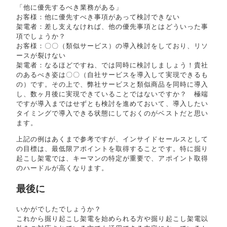
「他に優先するべき業務がある」
お客様：他に優先すべき事項があって検討できない
架電者：差し支えなければ、他の優先事項とはどういった事
項でしょうか？
お客様：〇〇（類似サービス）の導入検討をしており、リソ
ースが裂けない
架電者：なるほどですね、では同時に検討しましょう！貴社
のあるべき姿は〇〇（自社サービスを導入して実現できるも
の）です。その上で、弊社サービスと類似商品を同時に導入
し、数ヶ月後に実現できていることではないですか？ 極端
ですが導入まではせずとも検討を進めておいて、導入したい
タイミングで導入できる状態にしておくのがベストだと思い
ます。
上記の例はあくまで参考ですが、インサイドセールスとして
の目標は、最低限アポイントを取得することです。特に掘り
起こし架電では、キーマンの特定が重要で、アポイント取得
のハードルが高くなります。
最後に
いかがでしたでしょうか？
これから掘り起こし架電を始められる方や掘り起こし架電以