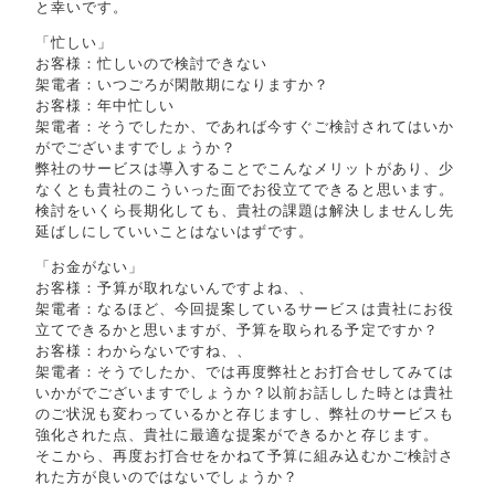
と幸いです。
「忙しい」
お客様：忙しいので検討できない
架電者：いつごろが閑散期になりますか？
お客様：年中忙しい
架電者：そうでしたか、であれば今すぐご検討されてはいか
がでございますでしょうか？
弊社のサービスは導入することでこんなメリットがあり、少
なくとも貴社のこういった面でお役立てできると思います。
検討をいくら長期化しても、貴社の課題は解決しませんし先
延ばしにしていいことはないはずです。
「お金がない」
お客様：予算が取れないんですよね、、
架電者：なるほど、今回提案しているサービスは貴社にお役
立てできるかと思いますが、予算を取られる予定ですか？
お客様：わからないですね、、
架電者：そうでしたか、では再度弊社とお打合せしてみては
いかがでございますでしょうか？以前お話しした時とは貴社
のご状況も変わっているかと存じますし、弊社のサービスも
強化された点、貴社に最適な提案ができるかと存じます。
そこから、再度お打合せをかねて予算に組み込むかご検討さ
れた方が良いのではないでしょうか？