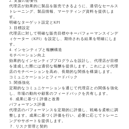
2. 支援の必要性
代理店が効果的に製品を販売できるように、適切なセールス
トレーニング、製品情報、マーケティング資料を提供しま
す。
明確なターゲット設定とKPI
3. 目標設定
代理店に対して明確な販売目標やキーパフォーマンスインデ
ィケーター（KPI）を設定し、期待される結果を明確にしま
す。
4. インセンティブと報酬構造
モチベーション向上
効果的なインセンティブプログラムを設計し、代理店が目標
を達成した際には適切な報酬を提供します。これにより代理
店のモチベーションを高め、長期的な関係を構築します。
コミュニケーションとフィードバック
5. 関係強化
定期的なコミュニケーションを通じて代理店との関係を強化
し、市場の動向や顧客のフィードバックを共有します。
６. 成果に基づく評価と改善
パフォーマンス評価
代理店のパフォーマンスを定期的に評価し、戦略を柔軟に調
整します。成果に基づく評価を行い、必要に応じてトレーニ
ングやサポートを提供します。
７. リスク管理と契約